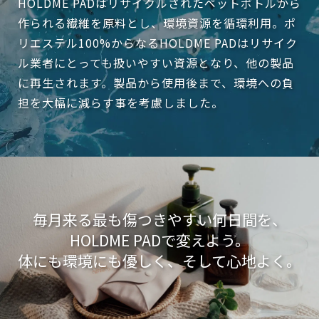
HOLDME PADはリサイクルされたペットボトルから
作られる繊維を原料とし、環境資源を循環利用。ポ
リエステル100%からなるHOLDME PADはリサイク
ル業者にとっても扱いやすい資源となり、他の製品
に再生されます。製品から使用後まで、環境への負
担を大幅に減らす事を考慮しました。
毎月来る最も傷つきやすい何日間を、
HOLDME PADで変えよう。
体にも環境にも優しく、そして心地よく。