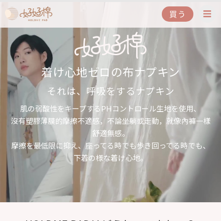
買う
着け心地ゼロの布ナプキン
それは、呼吸をするナプキン
肌の弱酸性をキープするPHコントロール生地を使用、
沒有塑膠薄膜的摩擦不適感，不論坐躺或走動，就像內褲一樣
舒適無感。
摩擦を最低限に抑え、座ってる時でも歩き回ってる時でも、
下着の様な着け心地。