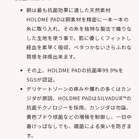
銅は最も抗菌効果に適した天然素材
HOLDME PADは銅素材を精密に一本一本の
糸に取り入れ、その糸を独特な製法で織りな
した生地を使う事で、肌に優しくフィットし
経血を素早く吸収、ベタつかないさらふわな
質感を体感出来ます。
その上、HOLDME PADの抗菌率99.9%を
SGSが認証。
デリケートゾーンの痒みや爛れの多くはカン
ジダが原因、HOLDME PADはSILVADUR™の
抗菌テクノロジーを採用、カンジダは勿論、
黄色ブドウ球菌などの増殖を制御し、一日中
着けっぱなしでも、雑菌による臭いを防ぎま
す。